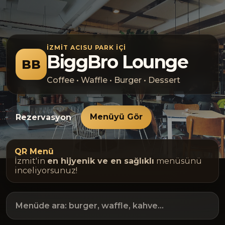
İZMIT ACISU PARK İÇI
BiggBro Lounge
BB
Coffee • Waffle • Burger • Dessert
Menüyü Gör
Rezervasyon
QR Menü
İzmit'in
en hijyenik ve en sağlıklı
menüsünü
inceliyorsunuz!